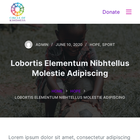
S
Donate
k
i
p
t
ADMIN
JUNE 10, 2020
HOPE
,
SPORT
o
c
Lobortis Elementum Nibhtellus
o
Molestie Adipiscing
n
t
e
HOME
HOPE
n
LOBORTIS ELEMENTUM NIBHTELLUS MOLESTIE ADIPISCING
t
Lorem ipsum dolor sit amet, consectetur adipiscing